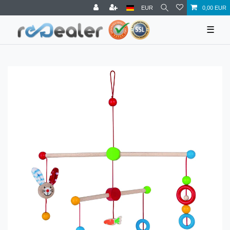
EUR
0,00 EUR
☰