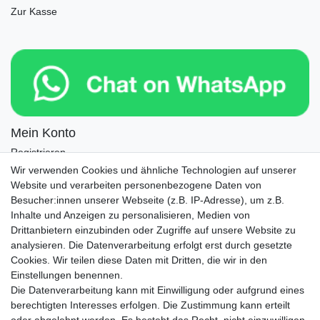
Zur Kasse
Mein Konto
Registrieren
Login
Wir verwenden Cookies und ähnliche Technologien auf unserer
Website und verarbeiten personenbezogene Daten von
Newsletter
Besucher:innen unserer Webseite (z.B. IP-Adresse), um z.B.
Inhalte und Anzeigen zu personalisieren, Medien von
Drittanbietern einzubinden oder Zugriffe auf unsere Website zu
Newsletter
E-MAIL **
analysieren. Die Datenverarbeitung erfolgt erst durch gesetzte
Honig
Cookies. Wir teilen diese Daten mit Dritten, die wir in den
Einstellungen benennen.
Hiermit bestätige ich, dass ich die
Daten­schutz­erklärung
gelesen habe. Meine
Die Datenverarbeitung kann mit Einwilligung oder aufgrund eines
Einwilligung kann ich jederzeit widerrufen.**
berechtigten Interesses erfolgen. Die Zustimmung kann erteilt