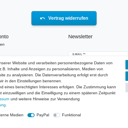
Vertrag widerrufen
onto
Newsletter
ren
Newsletter
E-MAIL **
Honig
unserer Website und verarbeiten personenbezogene Daten von
.B. Inhalte und Anzeigen zu personalisieren, Medien von
Hiermit bestätige ich, dass ich die
Daten
erklärung
gelesen habe. Meine Einwillig
ite zu analysieren. Die Datenverarbeitung erfolgt erst durch
jederzeit widerrufen.**
 wir in den Einstellungen benennen.
nd eines berechtigten Interesses erfolgen. Die Zustimmung kann
Abonnieren
t einzuwilligen und die Einwilligung zu einem späteren Zeitpunkt
essum
und weitere Hinweise zur Verwendung
** Hierbei handelt es sich um ei
rung
.
terne Medien
PayPal
Funktional
© Copyright 2026 | Alle Rechte vorbehalten.