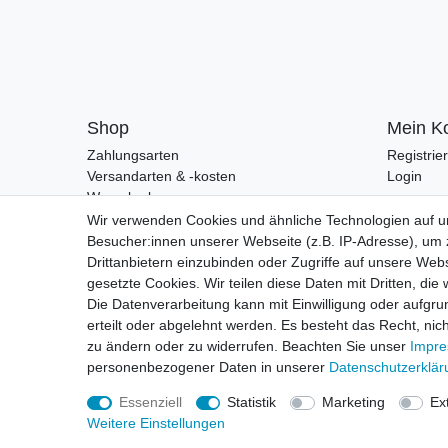
Shop
Mein K
Zahlungsarten
Registrie
Versandarten & -kosten
Login
Warenkorb
Zur Kasse
Wir verwenden Cookies und ähnliche Technologien auf 
Besucher:innen unserer Webseite (z.B. IP-Adresse), um z
Drittanbietern einzubinden oder Zugriffe auf unsere Webs
gesetzte Cookies. Wir teilen diese Daten mit Dritten, die
Die Datenverarbeitung kann mit Einwilligung oder aufgru
erteilt oder abgelehnt werden. Es besteht das Recht, nich
zu ändern oder zu widerrufen. Beachten Sie unser
Impr
personenbezogener Daten in unserer
Daten­schutz­erklä
Essenziell
Statistik
Marketing
Ex
Weitere Einstellungen