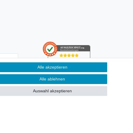
AUSGEZEICHNET
.org
Kundenbewertungen
SEHR GUT
Alle akzeptieren
4.91
/ 5.00
­schutz­
68.357 Bewertungen
von hier, ebay.de,
ung kann ich
Alle ablehnen
amazon.de
Hinweis zu den Bewertungen
Auswahl akzeptieren
n Pflichtfeld.