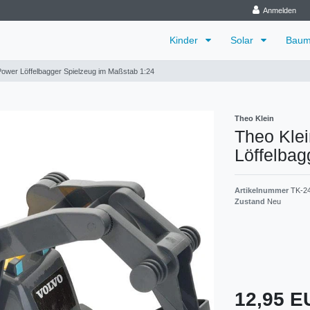
Anmelden
Kinder
Solar
Baum
Power Löffelbagger Spielzeug im Maßstab 1:24
Theo Klein
Theo Kle
Löffelbag
Artikelnummer
TK-2
Zustand
Neu
12,95 