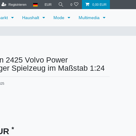
Registrieren
EUR
0
0,00 EUR
arkt
Haushalt
Mode
Multimedia
in 2425 Volvo Power
ger Spielzeug im Maßstab 1:24
425
*
EUR