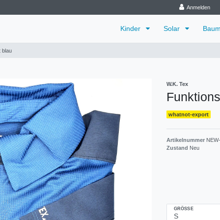
Anmelden
Kinder
Solar
Baum
 blau
W.K. Tex
Funktions
whatnot-export
Artikelnummer
NEW-
Zustand
Neu
GRÖSSE