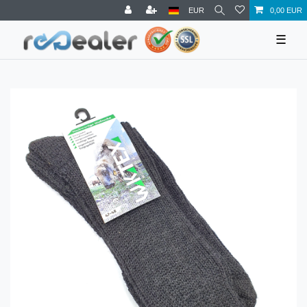
EUR
0,00 EUR
☰