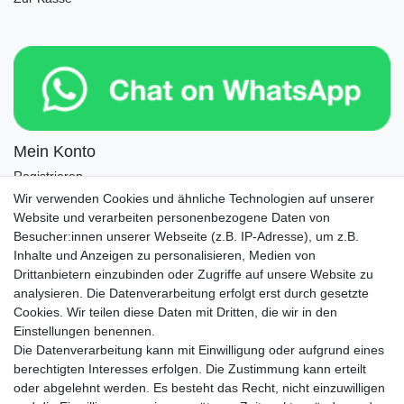
Mein Konto
Registrieren
Login
Wir verwenden Cookies und ähnliche Technologien auf unserer
Website und verarbeiten personenbezogene Daten von
Newsletter
Besucher:innen unserer Webseite (z.B. IP-Adresse), um z.B.
Inhalte und Anzeigen zu personalisieren, Medien von
Drittanbietern einzubinden oder Zugriffe auf unsere Website zu
Newsletter
E-MAIL **
analysieren. Die Datenverarbeitung erfolgt erst durch gesetzte
Honig
Cookies. Wir teilen diese Daten mit Dritten, die wir in den
Einstellungen benennen.
Hiermit bestätige ich, dass ich die
Daten­schutz­erklärung
gelesen habe. Meine
Die Datenverarbeitung kann mit Einwilligung oder aufgrund eines
Einwilligung kann ich jederzeit widerrufen.**
berechtigten Interesses erfolgen. Die Zustimmung kann erteilt
oder abgelehnt werden. Es besteht das Recht, nicht einzuwilligen
Abonnieren