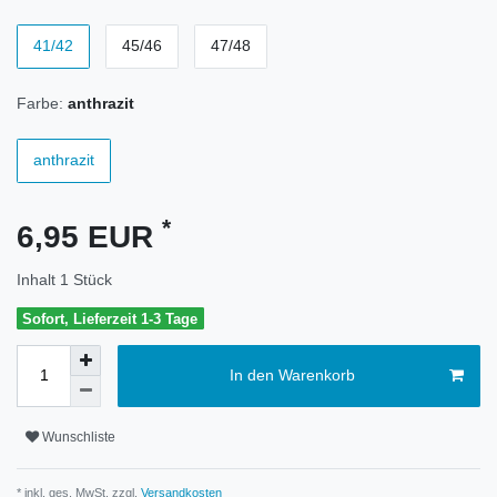
41/42
45/46
47/48
Farbe:
anthrazit
anthrazit
*
6,95 EUR
Inhalt
1
Stück
Sofort, Lieferzeit 1-3 Tage
In den Warenkorb
Wunschliste
* inkl. ges. MwSt. zzgl.
Versandkosten