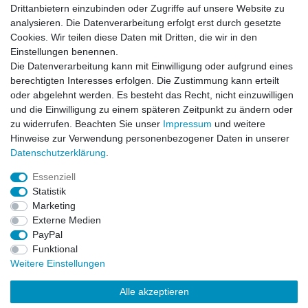
Drittanbietern einzubinden oder Zugriffe auf unsere Website zu
Newsletter
E-MAIL **
analysieren. Die Datenverarbeitung erfolgt erst durch gesetzte
Honig
Cookies. Wir teilen diese Daten mit Dritten, die wir in den
Einstellungen benennen.
Hiermit bestätige ich, dass ich die
Daten­schutz­erklärung
gelesen habe. Meine
Die Datenverarbeitung kann mit Einwilligung oder aufgrund eines
Einwilligung kann ich jederzeit widerrufen.**
berechtigten Interesses erfolgen. Die Zustimmung kann erteilt
oder abgelehnt werden. Es besteht das Recht, nicht einzuwilligen
Abonnieren
und die Einwilligung zu einem späteren Zeitpunkt zu ändern oder
** Hierbei handelt es sich um ein Pflichtfeld.
zu widerrufen. Beachten Sie unser
Impressum
und weitere
Hinweise zur Verwendung personenbezogener Daten in unserer
Daten­schutz­erklärung
.
AUSGEZEICHNET
.org
Kundenbewertungen
Essenziell
Statistik
SEHR GUT
Marketing
4.91
/ 5.00
Externe Medien
68.357 Bewertungen
von hier, ebay.de,
PayPal
amazon.de
Funktional
Hinweis zu den Bewertungen
Weitere Einstellungen
Alle akzeptieren