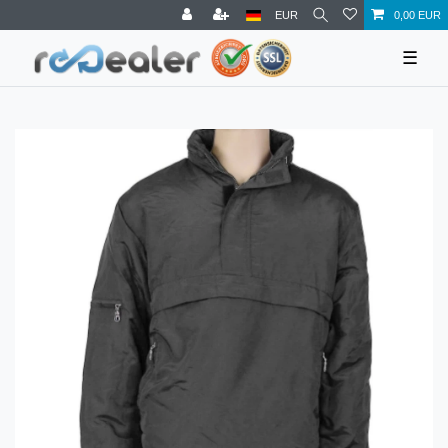
EUR
0,00 EUR
☰