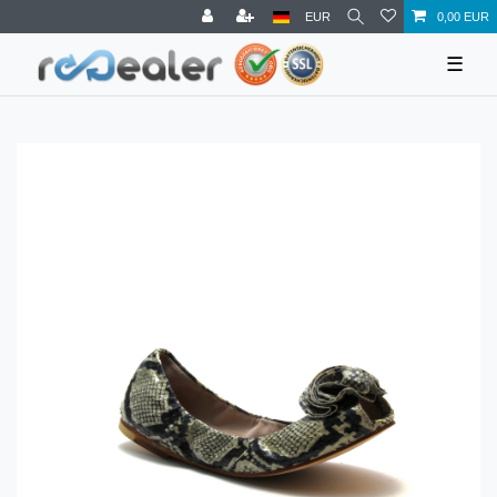
EUR
0,00 EUR
☰