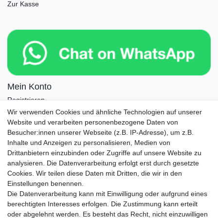
Zur Kasse
Mein Konto
Registrieren
Login
Wir verwenden Cookies und ähnliche Technologien auf unserer
Website und verarbeiten personenbezogene Daten von
Newsletter
Besucher:innen unserer Webseite (z.B. IP-Adresse), um z.B.
Inhalte und Anzeigen zu personalisieren, Medien von
Drittanbietern einzubinden oder Zugriffe auf unsere Website zu
Newsletter
E-MAIL **
analysieren. Die Datenverarbeitung erfolgt erst durch gesetzte
Honig
Cookies. Wir teilen diese Daten mit Dritten, die wir in den
Einstellungen benennen.
Hiermit bestätige ich, dass ich die
Daten­schutz­erklärung
gelesen habe. Meine
Die Datenverarbeitung kann mit Einwilligung oder aufgrund eines
Einwilligung kann ich jederzeit widerrufen.**
berechtigten Interesses erfolgen. Die Zustimmung kann erteilt
oder abgelehnt werden. Es besteht das Recht, nicht einzuwilligen
Abonnieren