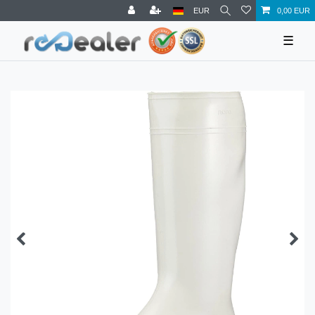
EUR
0,00 EUR
☰