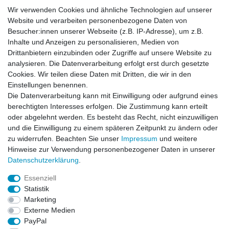
Login
Wir verwenden Cookies und ähnliche Technologien auf unserer
Website und verarbeiten personenbezogene Daten von
Newsletter
Besucher:innen unserer Webseite (z.B. IP-Adresse), um z.B.
Inhalte und Anzeigen zu personalisieren, Medien von
Drittanbietern einzubinden oder Zugriffe auf unsere Website zu
Newsletter
E-MAIL **
analysieren. Die Datenverarbeitung erfolgt erst durch gesetzte
Honig
Cookies. Wir teilen diese Daten mit Dritten, die wir in den
Einstellungen benennen.
Hiermit bestätige ich, dass ich die
Daten­schutz­erklärung
gelesen habe. Meine
Die Datenverarbeitung kann mit Einwilligung oder aufgrund eines
Einwilligung kann ich jederzeit widerrufen.**
berechtigten Interesses erfolgen. Die Zustimmung kann erteilt
oder abgelehnt werden. Es besteht das Recht, nicht einzuwilligen
Abonnieren
und die Einwilligung zu einem späteren Zeitpunkt zu ändern oder
** Hierbei handelt es sich um ein Pflichtfeld.
zu widerrufen. Beachten Sie unser
Impressum
und weitere
Hinweise zur Verwendung personenbezogener Daten in unserer
Daten­schutz­erklärung
.
AUSGEZEICHNET
.org
Kundenbewertungen
Essenziell
Statistik
SEHR GUT
Marketing
4.91
/ 5.00
Externe Medien
68.357 Bewertungen
von hier, ebay.de,
PayPal
amazon.de