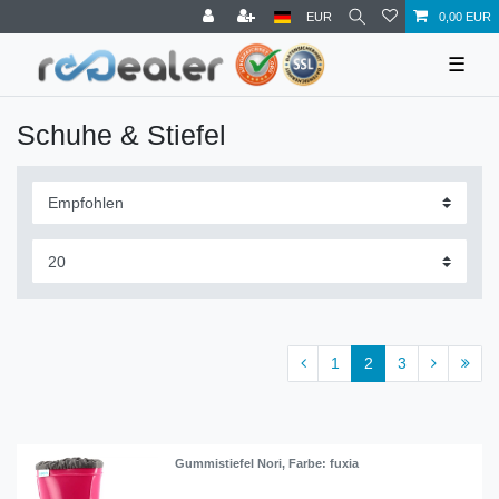
EUR
0,00 EUR
☰
Schuhe & Stiefel
1
2
3
Gummistiefel Nori
, Farbe: fuxia