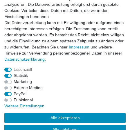
Newsletter
E-MAIL **
analysieren. Die Datenverarbeitung erfolgt erst durch gesetzte
Honig
Cookies. Wir teilen diese Daten mit Dritten, die wir in den
Einstellungen benennen.
Hiermit bestätige ich, dass ich die
Daten­schutz­erklärung
gelesen habe. Meine
Die Datenverarbeitung kann mit Einwilligung oder aufgrund eines
Einwilligung kann ich jederzeit widerrufen.**
berechtigten Interesses erfolgen. Die Zustimmung kann erteilt
oder abgelehnt werden. Es besteht das Recht, nicht einzuwilligen
Abonnieren
und die Einwilligung zu einem späteren Zeitpunkt zu ändern oder
** Hierbei handelt es sich um ein Pflichtfeld.
zu widerrufen. Beachten Sie unser
Impressum
und weitere
Hinweise zur Verwendung personenbezogener Daten in unserer
Daten­schutz­erklärung
.
AUSGEZEICHNET
.org
Kundenbewertungen
Essenziell
Statistik
SEHR GUT
Marketing
4.91
/ 5.00
Externe Medien
68.357 Bewertungen
von hier, ebay.de,
PayPal
amazon.de
Funktional
Hinweis zu den Bewertungen
Weitere Einstellungen
Alle akzeptieren
Alle ablehnen