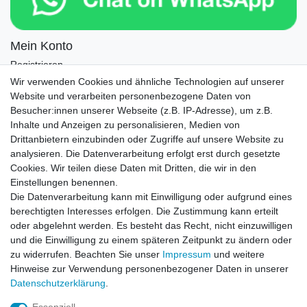
Mein Konto
Registrieren
Login
Wir verwenden Cookies und ähnliche Technologien auf unserer
Website und verarbeiten personenbezogene Daten von
Newsletter
Besucher:innen unserer Webseite (z.B. IP-Adresse), um z.B.
Inhalte und Anzeigen zu personalisieren, Medien von
Drittanbietern einzubinden oder Zugriffe auf unsere Website zu
Newsletter
E-MAIL **
analysieren. Die Datenverarbeitung erfolgt erst durch gesetzte
Honig
Cookies. Wir teilen diese Daten mit Dritten, die wir in den
Einstellungen benennen.
Hiermit bestätige ich, dass ich die
Daten­schutz­erklärung
gelesen habe. Meine
Die Datenverarbeitung kann mit Einwilligung oder aufgrund eines
Einwilligung kann ich jederzeit widerrufen.**
berechtigten Interesses erfolgen. Die Zustimmung kann erteilt
oder abgelehnt werden. Es besteht das Recht, nicht einzuwilligen
Abonnieren
und die Einwilligung zu einem späteren Zeitpunkt zu ändern oder
** Hierbei handelt es sich um ein Pflichtfeld.
zu widerrufen. Beachten Sie unser
Impressum
und weitere
Hinweise zur Verwendung personenbezogener Daten in unserer
Daten­schutz­erklärung
.
AUSGEZEICHNET
.org
Kundenbewertungen