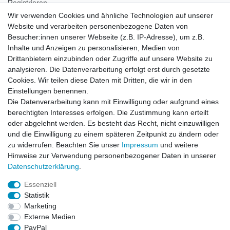
Registrieren
Login
Wir verwenden Cookies und ähnliche Technologien auf unserer
Website und verarbeiten personenbezogene Daten von
Newsletter
Besucher:innen unserer Webseite (z.B. IP-Adresse), um z.B.
Inhalte und Anzeigen zu personalisieren, Medien von
Drittanbietern einzubinden oder Zugriffe auf unsere Website zu
Newsletter
E-MAIL **
analysieren. Die Datenverarbeitung erfolgt erst durch gesetzte
Honig
Cookies. Wir teilen diese Daten mit Dritten, die wir in den
Einstellungen benennen.
Hiermit bestätige ich, dass ich die
Daten­schutz­erklärung
gelesen habe. Meine
Die Datenverarbeitung kann mit Einwilligung oder aufgrund eines
Einwilligung kann ich jederzeit widerrufen.**
berechtigten Interesses erfolgen. Die Zustimmung kann erteilt
oder abgelehnt werden. Es besteht das Recht, nicht einzuwilligen
Abonnieren
und die Einwilligung zu einem späteren Zeitpunkt zu ändern oder
** Hierbei handelt es sich um ein Pflichtfeld.
zu widerrufen. Beachten Sie unser
Impressum
und weitere
Hinweise zur Verwendung personenbezogener Daten in unserer
Daten­schutz­erklärung
.
AUSGEZEICHNET
.org
Kundenbewertungen
Essenziell
Statistik
SEHR GUT
Marketing
4.91
/ 5.00
Externe Medien
68.357 Bewertungen
von hier, ebay.de,
PayPal