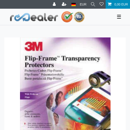
EUR
0,00 EUR
☰