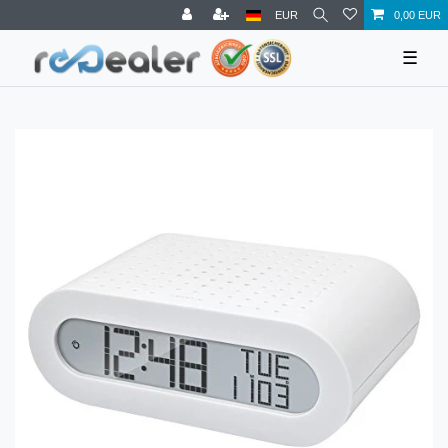
EUR
0,00 EUR
☰