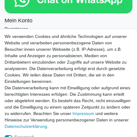
Mein Konto
Registrieren
Login
Wir verwenden Cookies und ähnliche Technologien auf unserer
Website und verarbeiten personenbezogene Daten von
Newsletter
Besucher:innen unserer Webseite (z.B. IP-Adresse), um z.B.
Inhalte und Anzeigen zu personalisieren, Medien von
Drittanbietern einzubinden oder Zugriffe auf unsere Website zu
Newsletter
E-MAIL **
analysieren. Die Datenverarbeitung erfolgt erst durch gesetzte
Honig
Cookies. Wir teilen diese Daten mit Dritten, die wir in den
Einstellungen benennen.
Hiermit bestätige ich, dass ich die
Daten­schutz­erklärung
gelesen habe. Meine
Die Datenverarbeitung kann mit Einwilligung oder aufgrund eines
Einwilligung kann ich jederzeit widerrufen.**
berechtigten Interesses erfolgen. Die Zustimmung kann erteilt
oder abgelehnt werden. Es besteht das Recht, nicht einzuwilligen
Abonnieren
und die Einwilligung zu einem späteren Zeitpunkt zu ändern oder
** Hierbei handelt es sich um ein Pflichtfeld.
zu widerrufen. Beachten Sie unser
Impressum
und weitere
Hinweise zur Verwendung personenbezogener Daten in unserer
Daten­schutz­erklärung
.
AUSGEZEICHNET
.org
Kundenbewertungen