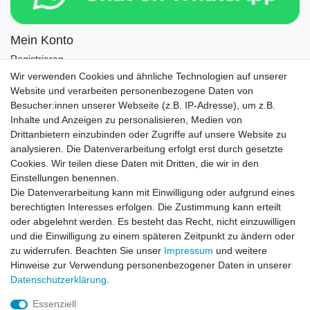
Mein Konto
Registrieren
Login
Wir verwenden Cookies und ähnliche Technologien auf unserer
Website und verarbeiten personenbezogene Daten von
Newsletter
Besucher:innen unserer Webseite (z.B. IP-Adresse), um z.B.
Inhalte und Anzeigen zu personalisieren, Medien von
Drittanbietern einzubinden oder Zugriffe auf unsere Website zu
Newsletter
E-MAIL **
analysieren. Die Datenverarbeitung erfolgt erst durch gesetzte
Honig
Cookies. Wir teilen diese Daten mit Dritten, die wir in den
Einstellungen benennen.
Hiermit bestätige ich, dass ich die
Daten­schutz­erklärung
gelesen habe. Meine
Die Datenverarbeitung kann mit Einwilligung oder aufgrund eines
Einwilligung kann ich jederzeit widerrufen.**
berechtigten Interesses erfolgen. Die Zustimmung kann erteilt
oder abgelehnt werden. Es besteht das Recht, nicht einzuwilligen
Abonnieren
und die Einwilligung zu einem späteren Zeitpunkt zu ändern oder
** Hierbei handelt es sich um ein Pflichtfeld.
zu widerrufen. Beachten Sie unser
Impressum
und weitere
Hinweise zur Verwendung personenbezogener Daten in unserer
Daten­schutz­erklärung
.
AUSGEZEICHNET
.org
Kundenbewertungen
Essenziell