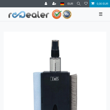
EUR
0,00 EUR
☰