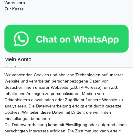
Warenkorb
Zur Kasse
Mein Konto
Registrieren
Login
Wir verwenden Cookies und ähnliche Technologien auf unserer
Website und verarbeiten personenbezogene Daten von
Newsletter
Besucher:innen unserer Webseite (z.B. IP-Adresse), um z.B.
Inhalte und Anzeigen zu personalisieren, Medien von
Drittanbietern einzubinden oder Zugriffe auf unsere Website zu
Newsletter
E-MAIL **
analysieren. Die Datenverarbeitung erfolgt erst durch gesetzte
Honig
Cookies. Wir teilen diese Daten mit Dritten, die wir in den
Einstellungen benennen.
Hiermit bestätige ich, dass ich die
Daten­schutz­erklärung
gelesen habe. Meine
Die Datenverarbeitung kann mit Einwilligung oder aufgrund eines
Einwilligung kann ich jederzeit widerrufen.**
berechtigten Interesses erfolgen. Die Zustimmung kann erteilt