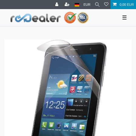
EUR
0,00 EUR
☰