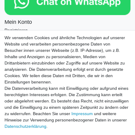
Mein Konto
Registrieren
Login
Wir verwenden Cookies und ähnliche Technologien auf unserer
Website und verarbeiten personenbezogene Daten von
Newsletter
Besucher:innen unserer Webseite (z.B. IP-Adresse), um z.B.
Inhalte und Anzeigen zu personalisieren, Medien von
Drittanbietern einzubinden oder Zugriffe auf unsere Website zu
Newsletter
E-MAIL **
analysieren. Die Datenverarbeitung erfolgt erst durch gesetzte
Honig
Cookies. Wir teilen diese Daten mit Dritten, die wir in den
Einstellungen benennen.
Hiermit bestätige ich, dass ich die
Daten­schutz­erklärung
gelesen habe. Meine
Die Datenverarbeitung kann mit Einwilligung oder aufgrund eines
Einwilligung kann ich jederzeit widerrufen.**
berechtigten Interesses erfolgen. Die Zustimmung kann erteilt
oder abgelehnt werden. Es besteht das Recht, nicht einzuwilligen
Abonnieren
und die Einwilligung zu einem späteren Zeitpunkt zu ändern oder
** Hierbei handelt es sich um ein Pflichtfeld.
zu widerrufen. Beachten Sie unser
Impressum
und weitere
Hinweise zur Verwendung personenbezogener Daten in unserer
Daten­schutz­erklärung
.
AUSGEZEICHNET
.org
Kundenbewertungen