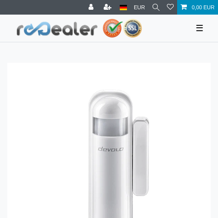
EUR
0,00 EUR
☰