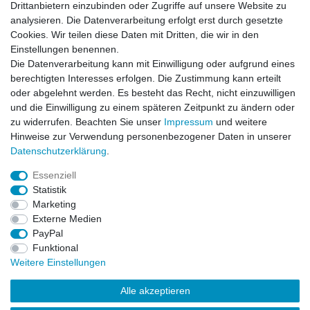
Drittanbietern einzubinden oder Zugriffe auf unsere Website zu
Newsletter
E-MAIL **
analysieren. Die Datenverarbeitung erfolgt erst durch gesetzte
Honig
Cookies. Wir teilen diese Daten mit Dritten, die wir in den
Einstellungen benennen.
Hiermit bestätige ich, dass ich die
Daten­schutz­erklärung
gelesen habe. Meine
Die Datenverarbeitung kann mit Einwilligung oder aufgrund eines
Einwilligung kann ich jederzeit widerrufen.**
berechtigten Interesses erfolgen. Die Zustimmung kann erteilt
oder abgelehnt werden. Es besteht das Recht, nicht einzuwilligen
Abonnieren
und die Einwilligung zu einem späteren Zeitpunkt zu ändern oder
** Hierbei handelt es sich um ein Pflichtfeld.
zu widerrufen. Beachten Sie unser
Impressum
und weitere
Hinweise zur Verwendung personenbezogener Daten in unserer
Daten­schutz­erklärung
.
AUSGEZEICHNET
.org
Kundenbewertungen
Essenziell
Statistik
SEHR GUT
Marketing
4.91
/ 5.00
Externe Medien
68.357 Bewertungen
von hier, ebay.de,
PayPal
amazon.de
Funktional
Hinweis zu den Bewertungen
Weitere Einstellungen
Alle akzeptieren