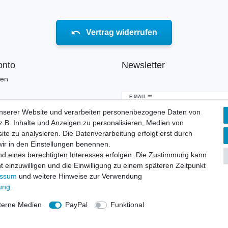
Vertrag widerrufen
onto
Newsletter
ren
Newsletter
E-MAIL **
Honig
unserer Website und verarbeiten personenbezogene Daten von
.B. Inhalte und Anzeigen zu personalisieren, Medien von
Hiermit bestätige ich, dass ich die
Daten
erklärung
gelesen habe. Meine Einwillig
ite zu analysieren. Die Datenverarbeitung erfolgt erst durch
jederzeit widerrufen.**
 wir in den Einstellungen benennen.
nd eines berechtigten Interesses erfolgen. Die Zustimmung kann
Abonnieren
t einzuwilligen und die Einwilligung zu einem späteren Zeitpunkt
essum
und weitere Hinweise zur Verwendung
** Hierbei handelt es sich um ei
rung
.
terne Medien
PayPal
Funktional
© Copyright 2026 | Alle Rechte vorbehalten.