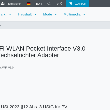
Registrieren
EUR
0
0,00 EUR
arkt
Haushalt
Mode
Multimedia
r
FI WLAN Pocket Interface V3.0
chselrichter Adapter
t WiFi V3.0
r USt 2023 §12 Abs. 3 UStG für PV: