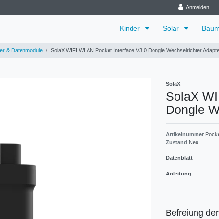
Anmelden
Kinder
Solar
Baum
er & Datenmodule
SolaX WIFI WLAN Pocket Interface V3.0 Dongle Wechselrichter Adapte
SolaX
SolaX WI
Dongle We
Artikelnummer
Pocke
Zustand
Neu
Datenblatt
Anleitung
Befreiung de