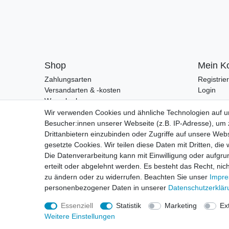
Shop
Mein K
Zahlungsarten
Registrie
Versandarten & -kosten
Login
Warenkorb
Zur Kasse
Wir verwenden Cookies und ähnliche Technologien auf 
Besucher:innen unserer Webseite (z.B. IP-Adresse), um z
Drittanbietern einzubinden oder Zugriffe auf unsere Webs
gesetzte Cookies. Wir teilen diese Daten mit Dritten, die
Die Datenverarbeitung kann mit Einwilligung oder aufgru
erteilt oder abgelehnt werden. Es besteht das Recht, nich
zu ändern oder zu widerrufen. Beachten Sie unser
Impr
personenbezogener Daten in unserer
Daten­schutz­erklä
Essenziell
Statistik
Marketing
Ex
Weitere Einstellungen