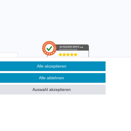
AUSGEZEICHNET
.org
Kundenbewertungen
SEHR GUT
Alle akzeptieren
4.91
/ 5.00
­schutz­
68.357 Bewertungen
von hier, ebay.de,
ung kann ich
Alle ablehnen
amazon.de
Hinweis zu den Bewertungen
Auswahl akzeptieren
n Pflichtfeld.