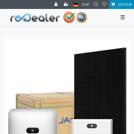
EUR
0,00 EUR
☰