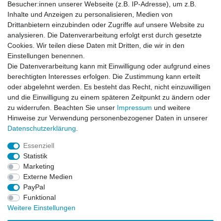
Besucher:innen unserer Webseite (z.B. IP-Adresse), um z.B.
Inhalte und Anzeigen zu personalisieren, Medien von
Drittanbietern einzubinden oder Zugriffe auf unsere Website zu
Newsletter
E-MAIL **
analysieren. Die Datenverarbeitung erfolgt erst durch gesetzte
Honig
Cookies. Wir teilen diese Daten mit Dritten, die wir in den
Einstellungen benennen.
Hiermit bestätige ich, dass ich die
Daten­schutz­erklärung
gelesen habe. Meine
Die Datenverarbeitung kann mit Einwilligung oder aufgrund eines
Einwilligung kann ich jederzeit widerrufen.**
berechtigten Interesses erfolgen. Die Zustimmung kann erteilt
oder abgelehnt werden. Es besteht das Recht, nicht einzuwilligen
Abonnieren
und die Einwilligung zu einem späteren Zeitpunkt zu ändern oder
** Hierbei handelt es sich um ein Pflichtfeld.
zu widerrufen. Beachten Sie unser
Impressum
und weitere
Hinweise zur Verwendung personenbezogener Daten in unserer
Daten­schutz­erklärung
.
AUSGEZEICHNET
.org
Kundenbewertungen
Essenziell
Statistik
SEHR GUT
Marketing
4.91
/ 5.00
Externe Medien
68.357 Bewertungen
von hier, ebay.de,
PayPal
amazon.de
Funktional
Hinweis zu den Bewertungen
Weitere Einstellungen