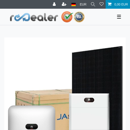
EUR
0,00 EUR
☰