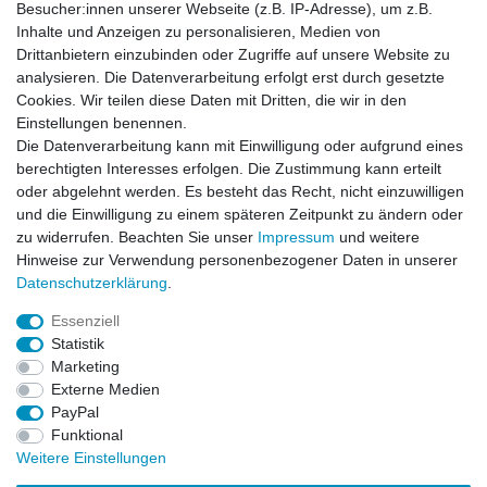
Besucher:innen unserer Webseite (z.B. IP-Adresse), um z.B.
Inhalte und Anzeigen zu personalisieren, Medien von
Drittanbietern einzubinden oder Zugriffe auf unsere Website zu
Newsletter
E-MAIL **
analysieren. Die Datenverarbeitung erfolgt erst durch gesetzte
Honig
Cookies. Wir teilen diese Daten mit Dritten, die wir in den
Einstellungen benennen.
Hiermit bestätige ich, dass ich die
Daten­schutz­erklärung
gelesen habe. Meine
Die Datenverarbeitung kann mit Einwilligung oder aufgrund eines
Einwilligung kann ich jederzeit widerrufen.**
berechtigten Interesses erfolgen. Die Zustimmung kann erteilt
oder abgelehnt werden. Es besteht das Recht, nicht einzuwilligen
Abonnieren
und die Einwilligung zu einem späteren Zeitpunkt zu ändern oder
** Hierbei handelt es sich um ein Pflichtfeld.
zu widerrufen. Beachten Sie unser
Impressum
und weitere
Hinweise zur Verwendung personenbezogener Daten in unserer
Daten­schutz­erklärung
.
AUSGEZEICHNET
.org
Kundenbewertungen
Essenziell
Statistik
SEHR GUT
Marketing
4.91
/ 5.00
Externe Medien
68.357 Bewertungen
von hier, ebay.de,
PayPal
amazon.de
Funktional
Hinweis zu den Bewertungen
Weitere Einstellungen